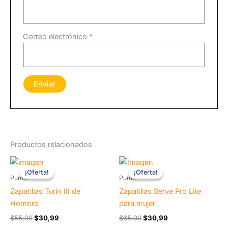
Correo electrónico
*
Productos relacionados
Original
Current
Original
Current
price
price
price
price
¡Oferta!
¡Oferta!
¡Oferta!
¡Oferta!
was:
is:
was:
is:
Puma
Puma
$55,00.
$30,99.
$65,00.
$30,99.
Zapatillas Turín III de
Zapatillas Serve Pro Lite
Hombre
para mujer
$
55,00
$
30,99
$
65,00
$
30,99