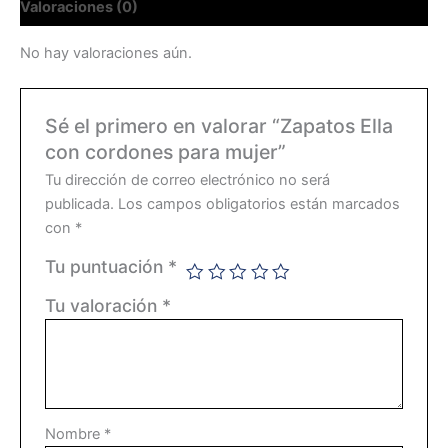
Valoraciones (0)
No hay valoraciones aún.
Sé el primero en valorar “Zapatos Ella
con cordones para mujer”
Tu dirección de correo electrónico no será
publicada.
Los campos obligatorios están marcados
con
*
Tu puntuación
*
Tu valoración
*
Nombre
*